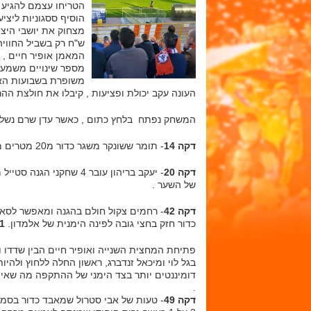
הטריחו עצמם להגיע 
הוסיף ססגוניות ליציע
ש"ח רק בשביל החוויה
המאמן אופיר חיים , 
מספר שינויים משמעותי
משופרת בשבועות האחר
העונה עקב יכולת ופציעות , קיבלו את חולצת ההר
המשחק נפתח בלחץ כתום , כאשר עדן שרם נשלח 
דקה 14
- תומר ששונקר משגר כדור מ20 מטרים מעל לשער של אחי נצרת .
דקה 20
של השער .
דקה 42
- רחמים צקול חולם בהגנה ומאפשר לסאל
כדור חזק בחצי גובה לפינה הימנית של אלמדון.
0-1 ל
פתיחת המחצית השנייה ואופיר חיים הבין שדדו 
בגל לוי ומיכאל זנדברג, ראשון החלה ללחוץ ולהיו
דומיננטים יותר בצד הימני של ההתקפה מה שאיפשר
.
דקה 49
- טעות של אבי סטרול שמאבד כדור בסמ