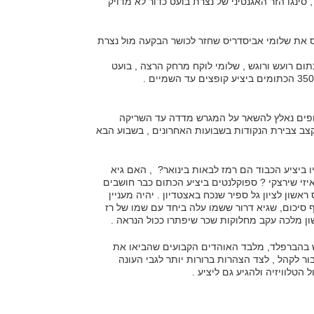
 , סינגו הזר האגנטיני של נצרת בועט כדור לא מדויק
ניס את שלומי אביסדריס שחזר לכושר הבקעה מול נצרת
כתום רועש ורוגש , שלומי לוקח מרחק הרצה , בועט
לופים נאלץ להשאר על המגרש מדדה עד השריקה
צב צבירת הנקודות בשבועות האחרונים , בשבוע הבא
ו ביציע הכבוד הם רמז לבאות בינואר? , האם גיא
איזי שירצקי ? ספוקלנטים ביציע הכתום כבר חושבים
שון לציון גל ספיר שנכח באצטדיון . יהיה מעניין
 סיכום, שגיא דרור ששמו עלה ביחד עם שמו של רז
שון מלכה עקב מחלוקות שכר שיפתרו ככול הנראה .
30 צופים במגרש בהברפלד, מלבד האוהדים הקבועים שהביאו את
ור לקהל , לצד הצהרות ברורות יותר לגבי העונה
הטלוויזיה ולהגיע גם ליציע .