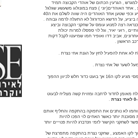
למגרש , הגרעין הכתום של אוהדי הקבוצה תמיד
 , אחד האוהדים(יוני ) פצח במונולוג משעשע שגלגל
מצחוק את יושבי היציע וכפי שטען אחד האוהדים היה שווה לשלם את ה40
 ביציע, על הדשא הכדורגל לא התעלה לרמה גבוהה .
כנראה רצה למנוע עומס על שחקני הקבוצה וביצע
ים , רועי יאיר, וגל לוי ספסלו למרות יכולת
ונים, אביב דדו ואופיר חמו שמיעטו לקבל דקות
כב הראשון .
לא אחת להפעיל לחץ על הגנת אחי נצרת .
- יעקב בריהון עובר 4 שחקני הגנה סטייל מסי מגיע לקו ה16 אך בועט כדור חלש לכיוון ההפוך
ח מאומן לחדור לרחבה ומזוית קשה מצליח לבעוט
אחי נצרת
.
ווחמו לא נותנים את התפוקה בהתקפה והחליף אותם
ת מסוכנת יותר כאשר האחים לוי הפכו להיות
 לשחקני הקישור לזמי וזנדברג להיות פנוייים יותר
וך לקו האמצע , שחקני נצרת בהתקפה מתפרצת של