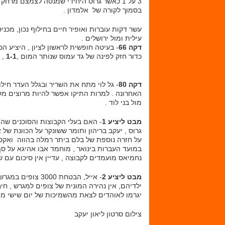
3 על 1 כאשר גרוס היחידי שמנסה לצמצם מרחק
בסמוך לקורה של אלמדון .
עשר דקות עוברות ואופיר חיים בחילוף נכון, מכ
עילית ומול ירושלים .
דקה 66
- בעיטה חופשית לראשון לציון , היציע ה
כדור חזק לפינה של גד עמוס שנותר המום ,
1-1
, 350 הכתומים ביציע קופצים עד השמיים .
דקה 80
- גל לוי מתח את השריר ובגלל העדר חי
האחרונה . למרות התיקו אפשר להיות מרוצים מק
מול בני לוד .
מבט ליציע 1
- האם בעלי הקבוצות והסוכנים שהי
גרוס , יעקב בריהון ותומר ששונקר על הכוונת של 
על חזרה נוספת של בלם ביתר רמלה בהווה ואקס רא
במועד העברות בינואר , מוחמד אבו אהיגא על סף
נחמיאס מועמדים לקבוצה , עדיין אין סיכום עם 
מבט ליציע 2
- אייל, הבטחת 00
ילדיהם, אין נהירה המונית של צופים למגרש , חיב
יגרמו לאוהדים לצאת מהשמיכות של יום שישי מול 
צילום סרטון ליאון יעקב