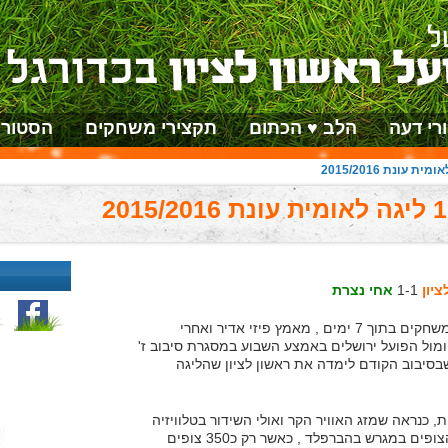
רי דעה
הלב ♥ הכתום
תקצירי משחקים
הסטורי
יון
1-1
אחי נצרת
שבוע לא פשוט על שחקני הפועל ראשון לציון , 3 משחקים בתוך 7 ימים , מאמץ פיזי אדיר ואחרי
ומול הפועל ירושלים באמצע השבוע במסגרת סיבוב ז'
בסיבוב הקודם לימדה את ראשון לציון שהליגה
, כנראה שמזג האוויר הקר ואולי השידור בטלוויזיה
לא הגדיל את כמות הצופים במגרש בהברפלד , כאשר רק כ350 צופים