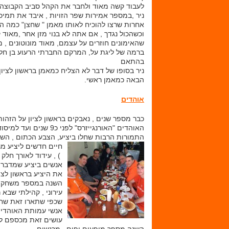
לעבוד קשה מאוד ולחבר את הקהל סביב הקבוצה.
ניר ,במספר אמירות שפר הזויות , איבד את תמיכת
אחרות שרצו להוכיח לאותו מאמן " שחצן" כמה הו
וכשהכול נגדך , אם אתה לא בנוי מזן אחר ,מאוד
שהאימונים חוזרים על עצמם, מאוד מונוטונים 
ברמה של ליגת על, המרקם החברתי הרעוע בן חלק
בהתאם
ניר בסופו של דבר לא הצליח כמאמן בראשון לציון
הבאה כמאמן ראשי.
אוהדים
כבר מספר שנים , נאבקים בראשון לציון על הזהו
האוהדים "האורנגייזרס" 
התמורות הרבות שחלו ביציע, הצבע הכתום , השי
חיים חדשים ליציע מנ
) , עידוד לאורך חלק
אנשים ביציע שמדברים
את היציע בראשון לציו
השנה במספר משחקים,
עירוני , קהילתי שבא
שכפי שתארו זאת שחק
אנשי עמותת האוהדים
עושים זאת מכספם לל