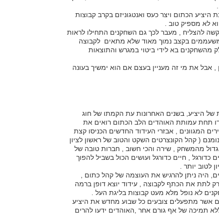
 היציע הכתום ויצר כעס ואנטגוניזם בקרב קבוצות
א לא מספיק טוב .
 קשה להצליח , מעבר לכך גם השחקנים התחילו לראות
, משעממים בקצב נמוך מאוד שלא מתאים לקבוצה
 מהשחקנים בא לידי ביטוי במגרש והתוצאות
 , אבל את מי זה מעניין בעצם אם הוא ימשיך בעונה
ת של היציע, בשנים האחרונות עת הקמתו של חוג
לפני כ9 שנים ועד למיסודו תחת עמותת האוהדים הלב הכתום רואים את
רים המגוונים , אבזרי העידוד החדשים
הכניסו קצת
ומנם ( קהל הקונצרטים השקט והטוב של ראשון לציון
 גדול מהמשחק , שירה והכי חשוב , חברות טובה של
 כדורגל , חיים כדורגל ועושים הכול בשביל להפוך
ן לטוב יותר .
 היה ניתן להרגיש את העוצמה של קהל כתום ,
 רק לתת את הכתף לקבוצה , עידוד יוצא דופן ברמה
נים לא נופל מלא מעט קבוצות בליגת העל .
 אשר מתפעלים צובעים כל שבוע מחדש את היציע
א תמיכה של אף גורם אחר ,האוהדים ידעו להרים