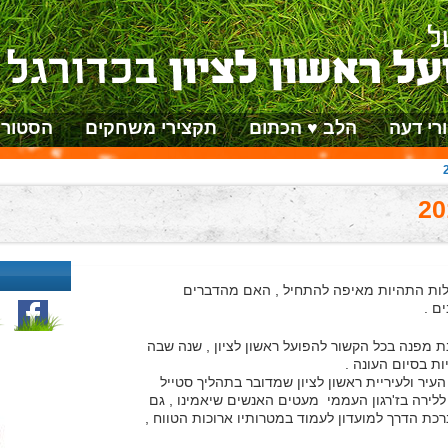
רי דעה
הלב ♥ הכתום
תקצירי משחקים
הסטורי
ו לסכם את עונת המשחקים 2016/2017 עולות התהיות מאיפה להתחיל , האם מהדברים
ם .
מפנה בכל הקשור להפועל ראשון לציון , שנה שבה
ת בסיום העונה .
עיר ולעיריית ראשון לציון שמדובר בתהליך סטייל
לירה בז'רגון העממי מעטים האנשים שיאמינו , גם
כת הדרך למועדון לעמוד במטרותיו ארוכות הטווח ,