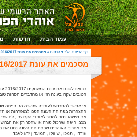
עמוד הבית
חדשות
טו
דף הבית
»
הלב ♥ הכתום
»
מסכמים את עונת 2016/2017
מסכמים את עונת 2016/2017
בבואנ
הטובים שקרו בעונה הזו או מהדברים הפחות טובי
אי אפשר להתכחש לעובדה שהשנה הזו הייתה שנת 
ההצהרות בפתיחת העונה הפכו למופרחות או הזיו
אם מישהו ינסה למכור לאוהדי הקבוצה , לתושבי ה
מכבי חיפה ושהכול פורח או שחסר רק את הגרוש ל
את אחרוני האוהדים שבפתיחת העונה נתנו את בר
עודדו , תמכו , שיווקו , המועדון ידע לאבד .