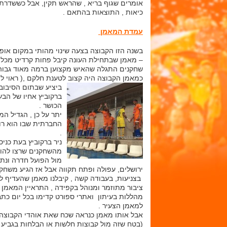
אומרים שגוף בריא , שהראש תקין, אבל כששדרת
כיאות , התוצאות בהתאם .
עמדת המאמן
בשנה הזו הקבוצה בצעה שינוי מהותי במקום אופי
– מאמן שבתחילת העונה קיבל פחות קרדיט מכל ה
שחקנים התגלה שהאיש מקצוען ברמה מאוד גבוהה 
כמאמן הקבוצה היה קצוב לטענת חלקם ,( ראוי לצ
ביציע שבתום הסיבוב 
ברקוביץ אחיו של הב
הכושר .
יתר על כן , הגדיל ה
החברתית שבו הוא רו
.
ניר ברקוביץ בעת כנ
מהשחקנים שרצו להוכ
מול הפועל חדרה ונתנ
ירושלים, עפולה ופתח תקווה אבל אז הגיע משחק
בצניעות, בעבודה קשה , קיבלנו מאמן שהעדיף 
ציבור מתוזמר ומנוהל בקפידה , התראיין המאמן
מהללות בעיתון ואתרי ספורט קדימו בכל יום כת
למאמן הצעיר .
אבל אותו מאמן כנראה שכח שאת אוהדי הקבוצה
(בטח שזה מול קבוצות חלשות או הבלחות בגביע ) 