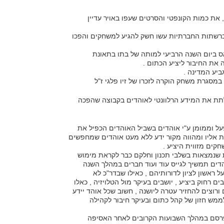
 את כמות הקונפטי והסרטים שעפו באויר עדיין
 ברשתות החברתיות עשו חשק להגיע למשחקים והפכו
אס ביום השנה הרביעי למותה של בתו בתאונת
את החיבור ליציע הכתום .
 לתת את המידע הרלוונטי לאוהדים בקבוצה שהפכה
http://www.rlzfans.co.il )שמתופעל וממומן ע"י אוהדים בשביל האוהדים הכפיל את
ת אליו ומהווה מקור ידע ללא מעט אוהדים
שמחפשים
קים מזווית היציע .
ות שנמצאות בשלבי תכנון וחלקם כבר לקראת מימוש
דים תמשיך לגייס עוד ועוד חברים במהלך השנה
 ראשון לציון לדורותיהם , כאילו שבדר"כ לא
ים רחוק ביציע , יושבים בעיקר מול הטלויזיה , כאלו
ורוצים להחזיר עטרה ליושנה , חשוב שכל אוהד יידע
מש חזון של קהל כתום ובעיקר חיבור לקהילה
רסם במהלך השבועות הקרובים לאחר האסיפה