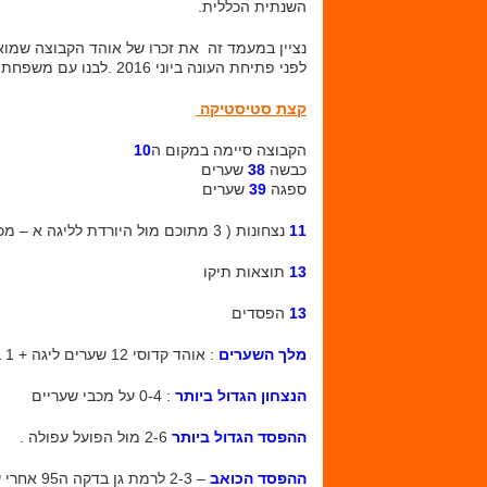
השנתית הכללית.
נציין במעמד זה את זכרו של אוהד הקבוצה שמו
לפני פתיחת העונה ביוני 2016 .לבנו עם משפחת נחום .
קצת סטיסטיקה
הקבוצה סיימה במקום ה
10
כבשה
38
שערים
ספגה
39
שערים
11
נצחונות ( 3 מתוכם מול היורדת לליגה א – מכבי שעריים )
13
תוצאות תיקו
13
הפסדים
מלך השערים
: אוהד קדוסי 12 שערים ליגה + 1 בגביע המדינה
הנצחון הגדול ביותר
: 0-4 על מכבי שעריים
ההפסד הגדול ביותר
2-6 מול הפועל עפולה .
ההפסד הכואב
– 2-3 לרמת גן בדקה ה95 אחרי שראשון הובילו 1-2 בדקה ה90