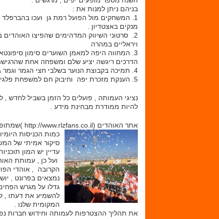
השנה מספר מופעים יפים , מרגשים .
בניהם ניתן למנות את :
1. המשחקים מול הפועל רמת גן ועכו בהברפלד ,
מנקים באצטדיון .
2. סרטוני השיווק המדהימים שהפיצו האוהדים
ויראליים במהרה
3. המחווה היפה למאמן השוערים סימון סיפונט
הדרכים ריגשה יציע שלם ומשפחה אחת שהרגישה 
4. תמיכה בקבוצת הנוער בשלבי חצי הגמר וגמר גביע המדינה .
5. הענקת מזכרת יפה וחיבוק חם למשפחת פלגי במסגרת משחק הוקרה לזכרו של זיו פלגי ז"ל
נציגי העמותה , פועלים כל הזמן בשביל לחדש ,
להיות ממודרת מבחינת מידע .
אתר האוהדים (
כמות הכניסות היומיו
סיקור אמיתי של המשח
עדיין יש המון תוכני
ועל כן , עמותת האוה
הקרובה , אוהדי הפועל
נמצאים בפרונט , יושב
גדלו על מגרש הפחים 
להשמיע את דעתו , למ
המקומית שלנו .
את תהליך ההצטרפות לעמותה וחידוש חברות נפ