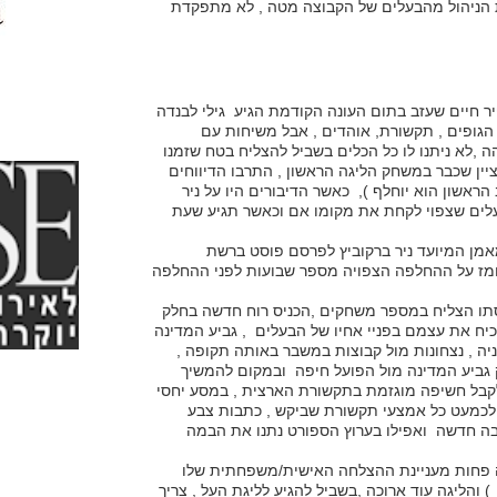
 הניהול מהבעלים של הקבוצה מטה , לא מתפקדת
ר חיים שעזב בתום העונה הקודמת הגיע גילי לבנדה
גופים , תקשורת, אוהדים , אבל משיחות עם
,לא ניתנו לו כל הכלים בשביל להצליח בטח שזמנו
יין שכבר במשחק הליגה הראשון , התרבו הדיווחים
הראשון הוא יוחלף ), כאשר הדיבורים היו על ניר
עלים שצפוי לקחת את מקומו אם וכאשר תגיע שעת
מאמן המיועד ניר ברקוביץ לפרסם פוסט ברשת
מז על ההחלפה הצפויה מספר שבועות לפני ההחלפה
יסתו הצליח במספר משחקים ,הכניס רוח חדשה בחלק
יח את עצמם בפניי אחיו של הבעלים , גביע המדינה
יה , נצחונות מול קבוצות במשבר באותה תקופה ,
 גביע המדינה מול הפועל חיפה ובמקום להמשיך
לקבל חשיפה מוגזמת בתקשורת הארצית , במסע יחסי
 לכמעט כל אמצעי תקשורת שביקש , כתבות צבע
בה חדשה ואפילו בערוץ הספורט נתנו את הבמה
 פחות מעניינת ההצלחה האישית/משפחתית שלו
והליגה עוד ארוכה ,בשביל להגיע לליגת העל , צריך